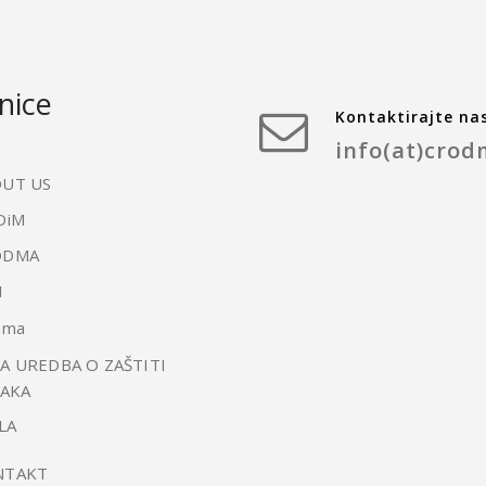
nice
Kontaktirajte na
info(at)crod
UT US
DiM
ODMA
I
ama
A UREDBA O ZAŠTITI
AKA
LA
NTAKT