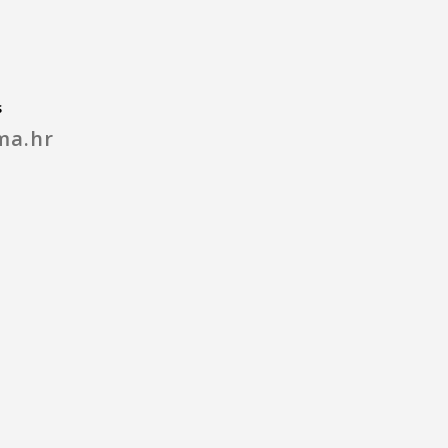
s
ma.hr