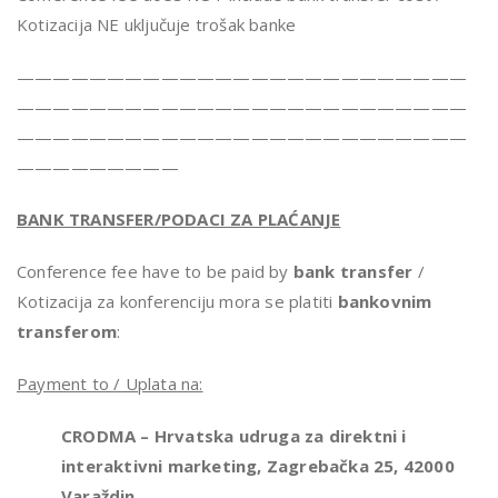
Kotizacija NE uključuje trošak banke
—————————————————————————
—————————————————————————
—————————————————————————
—————————
BANK TRANSFER/PODACI ZA PLAĆANJE
Conference fee have to be paid by
bank transfer
/
Kotizacija za konferenciju mora se platiti
bankovnim
transferom
:
Payment to / Uplata na:
CRODMA – Hrvatska udruga za direktni i
interaktivni marketing, Zagrebačka 25, 42000
Varaždin