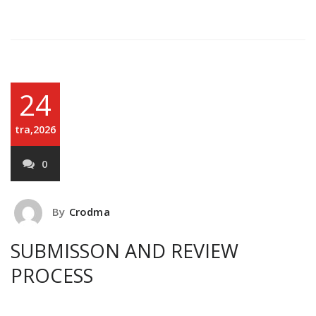
24
tra,2026
0
By
Crodma
SUBMISSON AND REVIEW
PROCESS
The reviewers of the CRODMA Conference, find
here