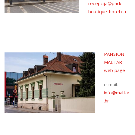
recepcija@park-
boutique-hotel.eu
PANSION
MALTAR
web page
e-mail:
info@maltar
.hr