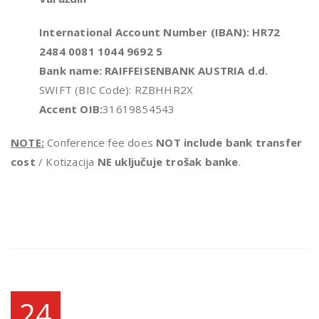
International Account Number (IBAN):
HR72
2484 0081 1044 9692 5
Bank name: RAIFFEISENBANK AUSTRIA d.d.
SWIFT (BIC Code): RZBHHR2X
Accent OIB:
31619854543
NOTE:
Conference fee does
NOT include bank transfer
cost
/ Kotizacija
NE uključuje trošak banke
.
24