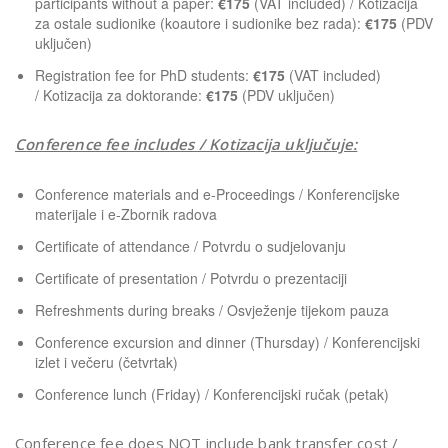
participants without a paper:
€175
(VAT included) / Kotizacija
za ostale sudionike (koautore i sudionike bez rada):
€175
(PDV
uključen)
Registration fee for PhD students:
€175
(VAT included)
/ Kotizacija za doktorande:
€175
(PDV uključen)
Conference fee includes / Kotizacija uključuje:
Conference materials and e-Proceedings / Konferencijske
materijale i e-Zbornik radova
Certificate of attendance / Potvrdu o sudjelovanju
Certificate of presentation / Potvrdu o prezentaciji
Refreshments during breaks / Osvježenje tijekom pauza
Conference excursion and dinner (Thursday) / Konferencijski
izlet i večeru (četvrtak)
Conference lunch (Friday) / Konferencijski ručak (petak)
Conference fee does NOT include bank transfer cost /