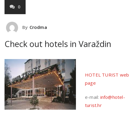
0
By
Crodma
Check out hotels in Varaždin
HOTEL TURIST web
page
e-mail:
info@hotel-
turist.hr