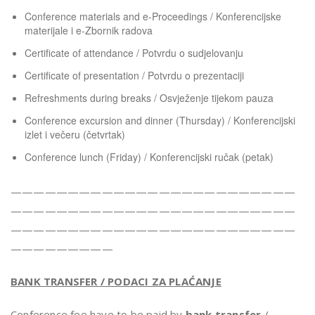
Conference materials and e-Proceedings / Konferencijske
materijale i e-Zbornik radova
Certificate of attendance / Potvrdu o sudjelovanju
Certificate of presentation / Potvrdu o prezentaciji
Refreshments during breaks / Osvježenje tijekom pauza
Conference excursion and dinner (Thursday) / Konferencijski
izlet i večeru (četvrtak)
Conference lunch (Friday) / Konferencijski ručak (petak)
—————————————————————————
—————————————————————————
—————————————————————————
—————————
BANK TRANSFER / PODACI ZA PLAĆANJE
Conference fee have to be paid by
bank transfer
/