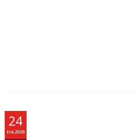
—————————————————————————
—————————————————————————
—————————————————————————
—————————
Recenzenti CRODMA konferencije vidi
ovdje
24
tra,2026