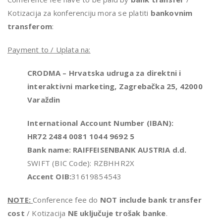
Kotizacija za konferenciju mora se platiti
bankovnim
transferom
:
Payment to / Uplata na:
CRODMA – Hrvatska udruga za direktni i
interaktivni marketing, Zagrebačka 25, 42000
Varaždin
International Account Number (IBAN):
HR72 2484 0081 1044 9692 5
Bank name: RAIFFEISENBANK AUSTRIA d.d.
SWIFT (BIC Code): RZBHHR2X
Accent OIB:
31619854543
NOTE:
Conference fee do
NOT include bank transfer
cost
/ Kotizacija
NE uključuje trošak banke
.